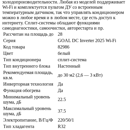
холодопроизводительности. Любая из моделей поддерживает
Wi-Fi и комплектуется пультом ДУ со встроенным
температурным датчиком, так что управлять кондиционером
можно в любое время и в любом месте, где есть доступ к
интернету. Сплит-системы обладают функциями
самодиагностики, самоочистки, авторестарта и пр.
Рассчитан на площадь до
28
Серия
GOAL DC Inverter 2025 Wi-Fi
Код товара
82986
Цвет
белый
Тип кондиционера
сплит-система
Тип внутреннего блока
Настенный
Рекомендуемая площадь,
до 30 м2 (2,6 — 3 кВт)
кв.м.
Инверторная технология
Да
Функция обогрева
Да
Минимальный уровень
22.5
шума, дБ
Максимальный уровень
37.5
шума, дБ
Электропитание, В/Гц/Ф
220/50/1
Тип хладагента
R32