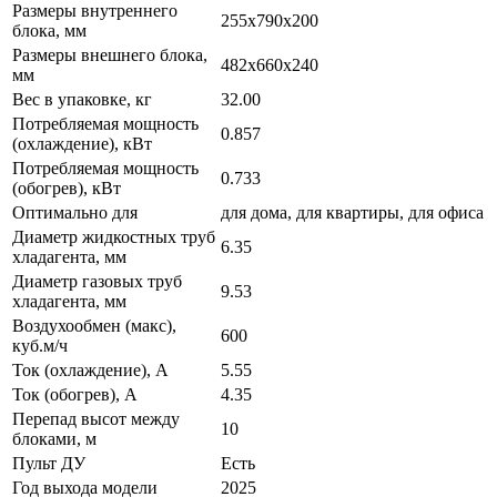
Размеры внутреннего
255x790x200
блока, мм
Размеры внешнего блока,
482x660x240
мм
Вес в упаковке, кг
32.00
Потребляемая мощность
0.857
(охлаждение), кВт
Потребляемая мощность
0.733
(обогрев), кВт
Оптимально для
для дома, для квартиры, для офиса
Диаметр жидкостных труб
6.35
хладагента, мм
Диаметр газовых труб
9.53
хладагента, мм
Воздухообмен (макс),
600
куб.м/ч
Ток (охлаждение), А
5.55
Ток (обогрев), А
4.35
Перепад высот между
10
блоками, м
Пульт ДУ
Есть
Год выхода модели
2025