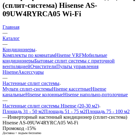
(сплит-система) Hisense AS-
09UW4RYRCA05 Wi-Fi
Главная
—
Каталог
—
Кондиционеры
Комплекты по комнатам
Hisense VRF
Мобильные
кондиционеры
Бытовые сплит системы с приточной
вентиляцией
Очистители
Пульты управления
Hisense
Аксессуары
—
Настенные сплит системы
Мульти сплит-системы
Hisense кассетные
Hisense
канальные
Hisense колонные
Hisense напольно-потолочные
—
Настенные сплит системы Hisense (20-30 м2)
Площадь 31 - 50 м2
Площадь 51 - 75 м2
Площадь 75 - 100 м2
—
Инверторный настенный кондиционер (сплит-система)
Hisense AS-09UW4RYRCA05 Wi-Fi
Промокод -15%
Доставка + подъем бесплатно