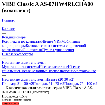
VIBE Classic A AS-07HW4RLCHA00
(комплект)
Главная
—
Каталог
—
Кондиционеры
Комплекты по комнатам
Hisense VRF
Мобильные
кондиционеры
Бытовые сплит системы с приточной
вентиляцией
Очистители
Пульты управления
Hisense
Аксессуары
—
Настенные сплит системы
Мульти сплит-системы
Hisense кассетные
Hisense
канальные
Hisense колонные
Hisense напольно-потолочные
—
Настенные сплит системы Hisense (20-30 м2)
Площадь 31 - 50 м2
Площадь 51 - 75 м2
Площадь 75 - 100 м2
—
Классическая сплит-система серии VIBE Classic A AS-
07HW4RLCHA00 (комплект)
Промокод -15%
Доставка + подъем бесплатно
АКЦИЯ до 31.08