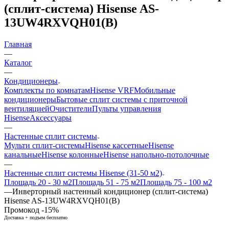
(сплит-система) Hisense AS-
13UW4RXVQH01(B)
Главная
—
Каталог
—
Кондиционеры
Комплекты по комнатам
Hisense VRF
Мобильные
кондиционеры
Бытовые сплит системы с приточной
вентиляцией
Очистители
Пульты управления
Hisense
Аксессуары
—
Настенные сплит системы
Мульти сплит-системы
Hisense кассетные
Hisense
канальные
Hisense колонные
Hisense напольно-потолочные
—
Настенные сплит системы Hisense (31-50 м2)
Площадь 20 - 30 м2
Площадь 51 - 75 м2
Площадь 75 - 100 м2
—
Инверторный настенный кондиционер (сплит-система)
Hisense AS-13UW4RXVQH01(B)
Промокод -15%
Доставка + подъем бесплатно