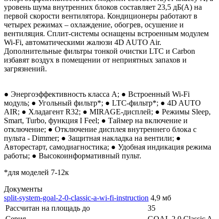
уровень шума внутренних блоков составляет 23,5 дБ(А) на
первой скорости вентилятора. Кондиционеры работают в
четырех режимах – охлаждение, обогрев, осушение и
вентиляция. Сплит-системы оснащены встроенным модулем
Wi-Fi, автоматическими жалюзи 4D AUTO Air.
Дополнительные фильтры тонкой очистки LTC и Carbon
избавят воздух в помещении от неприятных запахов и
загрязнений.
● Энергоэффективность класса А; ● Встроенный Wi-Fi
модуль; ● Угольный фильтр*; ● LTC-фильтр*; ● 4D AUTO
AIR; ● Хладагент R32; ● MIRAGE-дисплей; ● Режимы Sleep,
Smart, Turbo, функция I Feel; ● Таймер на включение и
отключение; ● Отключение дисплея внутреннего блока с
пульта - Dimmer; ● Защитная накладка на вентили; ●
Авторестарт, самодиагностика; ● Удобная индикация режима
работы; ● Высокоинформативный пульт.
*для моделей 7-12к
Документы
split-system-goal-2-0-classic-a-wi-fi-instruction
4,9 мб
Рассчитан на площадь до
35
Серия
GOAL 2.0 Classic A