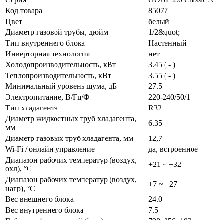
Код товара
85077
Цвет
белый
Диаметр газовой трубы, дюйм
1/2&quot;
Тип внутреннего блока
Настенный
Инверторная технология
нет
Холодопроизводительность, кВт
3.45 ( - )
Теплопроизводительность, кВт
3.55 ( - )
Минимальный уровень шума, дБ
27.5
Электропитание, В/Гц/Ф
220-240/50/1
Тип хладагента
R32
Диаметр жидкостных труб хладагента,
6.35
мм
Диаметр газовых труб хладагента, мм
12,7
Wi-Fi / онлайн управление
да, встроенное
Диапазон рабочих температур (воздух,
+21 ~ +32
охл), °C
Диапазон рабочих температур (воздух,
+7 ~ +27
нагр), °C
Вес внешнего блока
24.0
Вес внутреннего блока
7.5