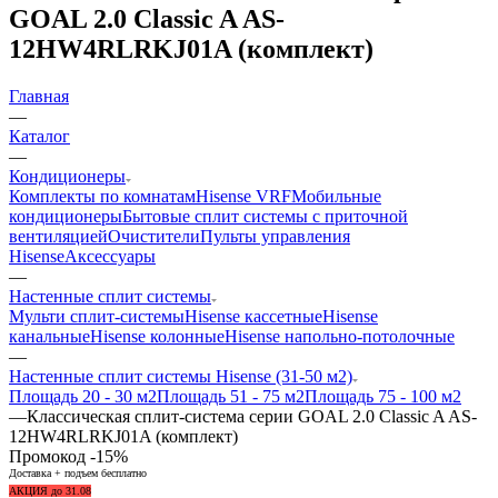
GOAL 2.0 Classic A AS-
12HW4RLRKJ01A (комплект)
Главная
—
Каталог
—
Кондиционеры
Комплекты по комнатам
Hisense VRF
Мобильные
кондиционеры
Бытовые сплит системы с приточной
вентиляцией
Очистители
Пульты управления
Hisense
Аксессуары
—
Настенные сплит системы
Мульти сплит-системы
Hisense кассетные
Hisense
канальные
Hisense колонные
Hisense напольно-потолочные
—
Настенные сплит системы Hisense (31-50 м2)
Площадь 20 - 30 м2
Площадь 51 - 75 м2
Площадь 75 - 100 м2
—
Классическая сплит-система серии GOAL 2.0 Classic A AS-
12HW4RLRKJ01A (комплект)
Промокод -15%
Доставка + подъем бесплатно
АКЦИЯ до 31.08