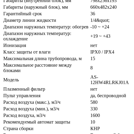
Габариты (внутренний блок), мм
798x256x193
Габариты (наружный блок), мм
660x482x240
Гарантийный срок
36
Диаметр линии жидкости
1/4&quot;
Диапазон наружных температур: обогрев
-10 ~ +24
Диапазон наружных температур:
+19 ~ +43
охлаждение
Ионизация
нет
Класс защиты от влаги
IPX0 / IPX4
Максимальная длина трубопровода, м
15
Максимальное расстояние между
8
блоками
AS-
Модель
12HW4RLRKJ01A
Плазменный фильтр
нет
Пульт управления
да, беспроводной
Расход воздуха (макс.), м3/ч
580
Расход воздуха (мин.), м3/ч
330
Расход воздуха, м3/ч
1600
Рекомендуемый автомат защиты
10
Страна сборки
КНР