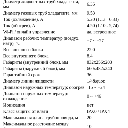
Диаметр жидкостных труб хладагента,
6.35
мм
Диаметр газовых труб хладагента, мм
9,53
Ток (охлаждение), А
5.20 (1.13 - 6.33)
Ток (обогрев), А
4.50 (1.10 - 5,74)
Wi-Fi / онлайн управление
да, встроенное
Диапазон рабочих температур (воздух,
+7 ~ +27
нагр), °C
Вес внешнего блока
22.0
Вес внутреннего блока
8.4
Габариты (внутренний блок), мм
832x256x203
Габариты (наружный блок), мм
660x482x240
Гарантийный срок
36
Диаметр линии жидкости
1/4&quot;
Диапазон наружных температур: обогрев
-15 ~ +24
Диапазон наружных температур:
0 ~ +46
охлаждение
Ионизация
нет
Класс защиты от влаги
IPX0 / IPX4
Максимальная длина трубопровода, м
20
Максимальное расстояние между
10