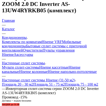
ZOOM 2.0 DC Inverter AS-
13UW4RYRKB05 (комплект)
Главная
—
Каталог
—
Кондиционеры
Комплекты по комнатам
Hisense VRF
Мобильные
кондиционеры
Бытовые сплит системы с приточной
вентиляцией
Очистители
Пульты управления
Hisense
Аксессуары
—
Настенные сплит системы
Мульти сплит-системы
Hisense кассетные
Hisense
канальные
Hisense колонные
Hisense напольно-потолочные
—
Настенные сплит системы Hisense (31-50 м2)
Площадь 20 - 30 м2
Площадь 51 - 75 м2
Площадь 75 - 100 м2
—
Инверторная сплит-система серии ZOOM 2.0 DC Inverter
AS-13UW4RYRKB05 (комплект)
Промокод -15%
Доставка + подъем бесплатно
АКЦИЯ до 31.08