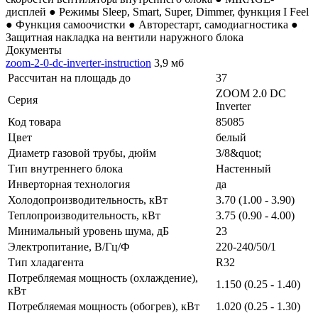
дисплей ● Режимы Sleep, Smart, Super, Dimmer, функция I Feel
● Функция самоочистки ● Авторестарт, самодиагностика ●
Защитная накладка на вентили наружного блока
Документы
zoom-2-0-dc-inverter-instruction
3,9 мб
Рассчитан на площадь до
37
ZOOM 2.0 DC
Серия
Inverter
Код товара
85085
Цвет
белый
Диаметр газовой трубы, дюйм
3/8&quot;
Тип внутреннего блока
Настенный
Инверторная технология
да
Холодопроизводительность, кВт
3.70 (1.00 - 3.90)
Теплопроизводительность, кВт
3.75 (0.90 - 4.00)
Минимальный уровень шума, дБ
23
Электропитание, В/Гц/Ф
220-240/50/1
Тип хладагента
R32
Потребляемая мощность (охлаждение),
1.150 (0.25 - 1.40)
кВт
Потребляемая мощность (обогрев), кВт
1.020 (0.25 - 1.30)