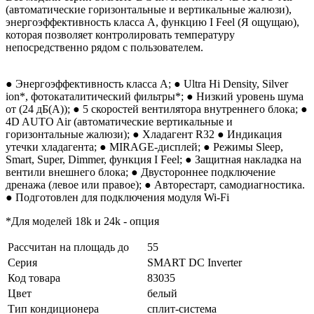
(автоматические горизонтальные и вертикальные жалюзи),
энергоэффективность класса А, функцию I Feel (Я ощущаю),
которая позволяет контролировать температуру
непосредственно рядом с пользователем.
● Энергоэффективность класса А; ● Ultra Hi Density, Silver
ion*, фотокаталитический фильтры*; ● Низкий уровень шума
от (24 дБ(А)); ● 5 скоростей вентилятора внутреннего блока; ●
4D AUTO Air (автоматические вертикальные и
горизонтальные жалюзи); ● Хладагент R32 ● Индикация
утечки хладагента; ● MIRAGE-дисплей; ● Режимы Sleep,
Smart, Super, Dimmer, функция I Feel; ● Защитная накладка на
вентили внешнего блока; ● Двустороннее подключение
дренажа (левое или правое); ● Авторестарт, самодиагностика.
● Подготовлен для подключения модуля Wi-Fi
*Для моделей 18k и 24k - опция
Рассчитан на площадь до
55
Серия
SMART DC Inverter
Код товара
83035
Цвет
белый
Тип кондиционера
сплит-система