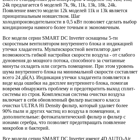
24k предлагается 6 моделей 7k, 9k, 11k, 13k, 18k, 24k.
Появление вместо модели 12k моделей 11k и 13k является
принципиальным новшеством. Шаг
холодопроизводительности в 0,5 кВт позволяет сделать выбор
кондиционера намного более точным и экономичным.
Все модели серии SMART DC Inverter оснащены 5-ти
скоростным вентилятором внутреннего блока и индикацией
утечки хладагента. Мультискоростной вентилятор дает
возможность гибкой настройки скорости воздуха - от слабого
дуновения до мощного потока, способного за считанные
минуты охладить или согреть помещение. При этом уровень
шума внутреннего блока на минимальной скорости составляет
всего 24 дБ(А). Индикация утечки хладагента появляется в
виде кода ошибки на дисплее внутреннего блока, помогая
вовремя обнаружить проблему и предотвратить выход сплит-
системы из строя. Комплексная система очистки воздуха
включает в себя обновленный фильтр высокого класса
очистки ULTRA Hi Density фильтр, который удаляет более
90% пыли и других частиц из воздуха в помещении, и
дополнительные: фотокаталитический фильтр и фильтр с
ионами серебра, что позволяет предотвращать появление
микробов и бактерий.
Все модели серии SMART DC Inverter имеют 4D AUTO-Air