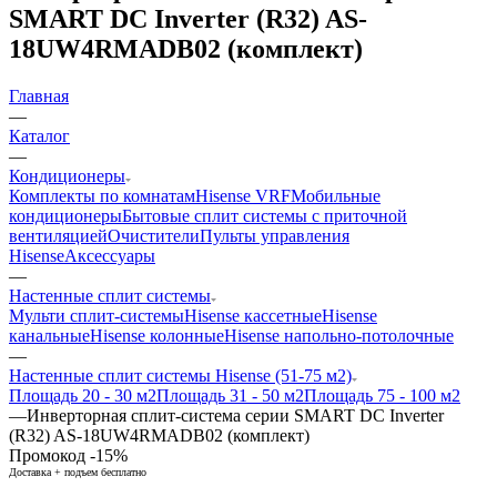
SMART DC Inverter (R32) AS-
18UW4RMADB02 (комплект)
Главная
—
Каталог
—
Кондиционеры
Комплекты по комнатам
Hisense VRF
Мобильные
кондиционеры
Бытовые сплит системы с приточной
вентиляцией
Очистители
Пульты управления
Hisense
Аксессуары
—
Настенные сплит системы
Мульти сплит-системы
Hisense кассетные
Hisense
канальные
Hisense колонные
Hisense напольно-потолочные
—
Настенные сплит системы Hisense (51-75 м2)
Площадь 20 - 30 м2
Площадь 31 - 50 м2
Площадь 75 - 100 м2
—
Инверторная сплит-система серии SMART DC Inverter
(R32) AS-18UW4RMADB02 (комплект)
Промокод -15%
Доставка + подъем бесплатно