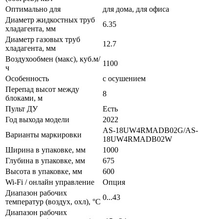
Оптимально для
для дома, для офиса
Диаметр жидкостных труб
6.35
хладагента, мм
Диаметр газовых труб
12.7
хладагента, мм
Воздухообмен (макс), куб.м/
1100
ч
Особенность
с осушением
Перепад высот между
8
блоками, м
Пульт ДУ
Есть
Год выхода модели
2022
AS-18UW4RMADB02G/AS-
Варианты маркировки
18UW4RMADB02W
Ширина в упаковке, мм
1000
Глубина в упаковке, мм
675
Высота в упаковке, мм
600
Wi-Fi / онлайн управление
Опция
Диапазон рабочих
0...43
температур (воздух, охл), °C
Диапазон рабочих