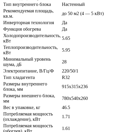
Тип внутреннего блока
Настенный
Рекомендуемая площадь,
до 50 м2 (4 — 5 кВт)
кв.м.
Инверторная технология
Да
Функция обогрева
Да
Холодопроизводительность,
5.65
кВт
Теплопроизводительность,
5.95
кВт
Минимальный уровень
28
шума, дБ
Электропитание, В/Гц/Ф
220/50/1
Тип хладагента
R32
Размеры внутреннего
915x315x236
блока, мм
Размеры внешнего блока,
780x540x260
мм
Вес в упаковке, кг
46.5
Потребляемая мощность
1.71
(охлаждение), кВт
Потребляемая мощность
1.61
(обогрев), кВт