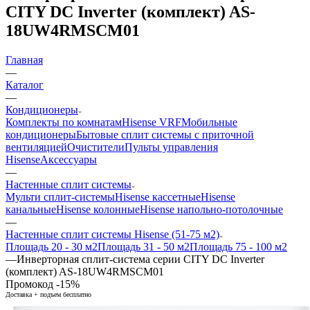
CITY DC Inverter (комплект) AS-
18UW4RMSCM01
Главная
—
Каталог
—
Кондиционеры
Комплекты по комнатам
Hisense VRF
Мобильные
кондиционеры
Бытовые сплит системы с приточной
вентиляцией
Очистители
Пульты управления
Hisense
Аксессуары
—
Настенные сплит системы
Мульти сплит-системы
Hisense кассетные
Hisense
канальные
Hisense колонные
Hisense напольно-потолочные
—
Настенные сплит системы Hisense (51-75 м2)
Площадь 20 - 30 м2
Площадь 31 - 50 м2
Площадь 75 - 100 м2
—
Инверторная сплит-система серии CITY DC Inverter
(комплект) AS-18UW4RMSCM01
Промокод -15%
Доставка + подъем бесплатно