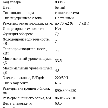
Код товара
83043
Цвет
белый
Тип кондиционера
сплит-система
Тип внутреннего блока
Настенный
Рекомендуемая площадь, кв.м.
до 70 м2 (6 — 7 кВт)
Инверторная технология
Нет
Функция обогрева
Да
Холодопроизводительность,
7
кВт
Теплопроизводительность,
7.1
кВт
Минимальный уровень шума,
33.5
дБ
Максимальный уровень шума,
43
дБ
Электропитание, В/Гц/Ф
220/50/1
Тип хладагента
R32
Размеры внутреннего блока,
890x300x220
мм
Размеры внешнего блока, мм
860x667x310
Вес в упаковке, кг
63.5