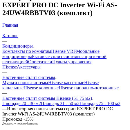
EXPERT PRO DC Inverter Wi-Fi AS-
24UW4RBBTV03 (комплект)
Главная
—
Каталог
—
Кондиционеры
Комплекты по комнатам
Hisense VRF
Мобильные
кондиционеры
Бытовые сплит системы с приточной
вентиляцией
Очистители
Пульты управления
Hisense
Аксессуары
—
Настенные сплит системы
Мульти сплит-системы
Hisense кассетные
Hisense
канальные
Hisense колонные
Hisense напольно-потолочные
—
Настенные сплит системы Hisense (51-75 м2)
Площадь 20 - 30 м2
Площадь 31 - 50 м2
Площадь 75 - 100 м2
—
Инверторная cплит-система серии EXPERT PRO DC
Inverter Wi-Fi AS-24UW4RBBTV03 (комплект)
Промокод -15%
Доставка + подъем бесплатно