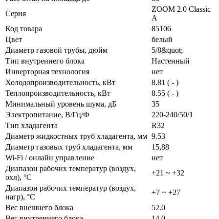
ZOOM 2.0 Classic
Серия
A
Код товара
85106
Цвет
белый
Диаметр газовой трубы, дюйм
5/8&quot;
Тип внутреннего блока
Настенный
Инверторная технология
нет
Холодопроизводительность, кВт
8.81 ( - )
Теплопроизводительность, кВт
8.55 ( - )
Минимальный уровень шума, дБ
35
Электропитание, В/Гц/Ф
220-240/50/1
Тип хладагента
R32
Диаметр жидкостных труб хладагента, мм
9.53
Диаметр газовых труб хладагента, мм
15,88
Wi-Fi / онлайн управление
нет
Диапазон рабочих температур (воздух,
+21 ~ +32
охл), °C
Диапазон рабочих температур (воздух,
+7 ~ +27
нагр), °C
Вес внешнего блока
52.0
Вес внутреннего блока
14.0