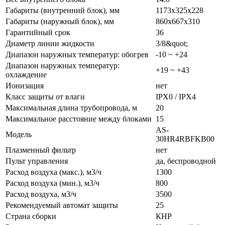
Габариты (внутренний блок), мм
1173x325x228
Габариты (наружный блок), мм
860x667x310
Гарантийный срок
36
Диаметр линии жидкости
3/8&quot;
Диапазон наружных температур: обогрев
-10 ~ +24
Диапазон наружных температур:
+19 ~ +43
охлаждение
Ионизация
нет
Класс защиты от влаги
IPX0 / IPX4
Максимальная длина трубопровода, м
20
Максимальное расстояние между блоками
15
AS-
Модель
30HR4RBFKB00
Плазменный фильтр
нет
Пульт управления
да, беспроводной
Расход воздуха (макс.), м3/ч
1300
Расход воздуха (мин.), м3/ч
800
Расход воздуха, м3/ч
3500
Рекомендуемый автомат защиты
25
Страна сборки
КНР