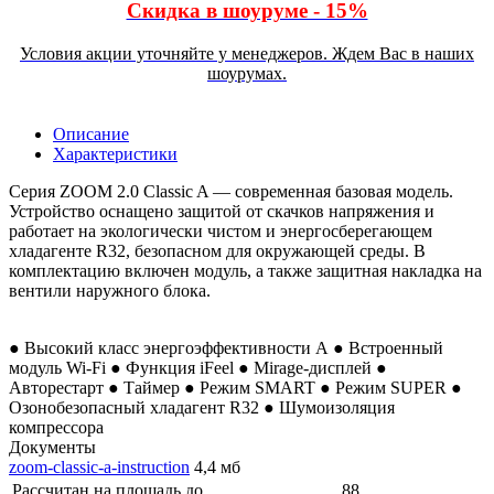
Скидка в шоуруме - 15%
Условия акции уточняйте у менеджеров. Ждем Вас в наших
шоурумах.
Описание
Характеристики
Серия ZOOM 2.0 Classic A — современная базовая модель.
Устройство оснащено защитой от скачков напряжения и
работает на экологически чистом и энергосберегающем
хладагенте R32, безопасном для окружающей среды. В
комплектацию включен модуль, а также защитная накладка на
вентили наружного блока.
● Высокий класс энергоэффективности А ● Встроенный
модуль Wi-Fi ● Функция iFeel ● Mirage-дисплей ●
Авторестарт ● Таймер ● Режим SMART ● Режим SUPER ●
Озонобезопасный хладагент R32 ● Шумоизоляция
компрессора
Документы
zoom-classic-a-instruction
4,4 мб
Рассчитан на площадь до
88