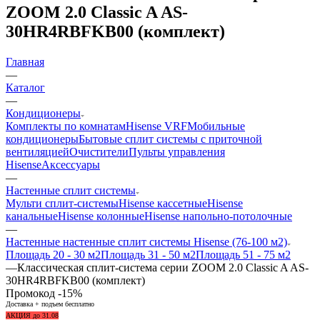
ZOOM 2.0 Classic A AS-
30HR4RBFKB00 (комплект)
Главная
—
Каталог
—
Кондиционеры
Комплекты по комнатам
Hisense VRF
Мобильные
кондиционеры
Бытовые сплит системы с приточной
вентиляцией
Очистители
Пульты управления
Hisense
Аксессуары
—
Настенные сплит системы
Мульти сплит-системы
Hisense кассетные
Hisense
канальные
Hisense колонные
Hisense напольно-потолочные
—
Настенные настенные сплит системы Hisense (76-100 м2)
Площадь 20 - 30 м2
Площадь 31 - 50 м2
Площадь 51 - 75 м2
—
Классическая сплит-система серии ZOOM 2.0 Classic A AS-
30HR4RBFKB00 (комплект)
Промокод -15%
Доставка + подъем бесплатно
АКЦИЯ до 31.08