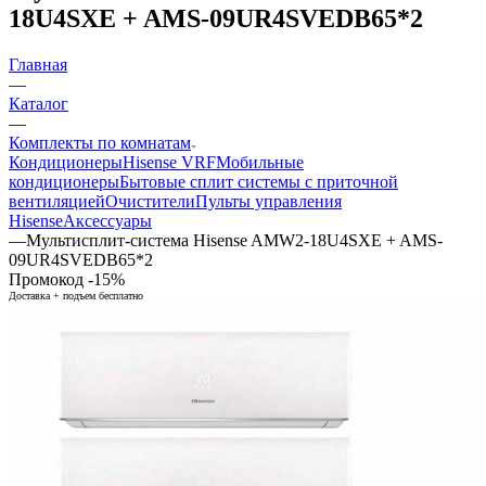
18U4SXE + AMS-09UR4SVEDB65*2
Главная
—
Каталог
—
Комплекты по комнатам
Кондиционеры
Hisense VRF
Мобильные
кондиционеры
Бытовые сплит системы с приточной
вентиляцией
Очистители
Пульты управления
Hisense
Аксессуары
—
Мультисплит-система Hisense AMW2-18U4SXE + AMS-
09UR4SVEDB65*2
Промокод -15%
Доставка + подъем бесплатно