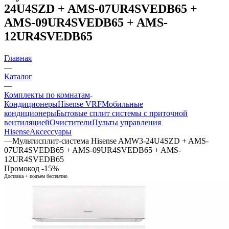
24U4SZD + AMS-07UR4SVEDB65 +
AMS-09UR4SVEDB65 + AMS-
12UR4SVEDB65
Главная
—
Каталог
—
Комплекты по комнатам
Кондиционеры
Hisense VRF
Мобильные
кондиционеры
Бытовые сплит системы с приточной
вентиляцией
Очистители
Пульты управления
Hisense
Аксессуары
—
Мультисплит-система Hisense AMW3-24U4SZD + AMS-
07UR4SVEDB65 + AMS-09UR4SVEDB65 + AMS-
12UR4SVEDB65
Промокод -15%
Доставка + подъем бесплатно