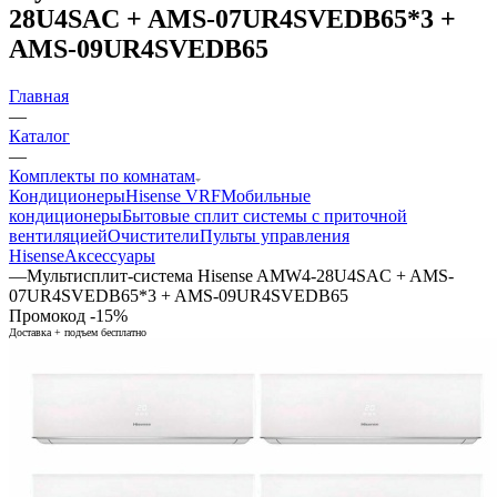
28U4SAC + AMS-07UR4SVEDB65*3 +
AMS-09UR4SVEDB65
Главная
—
Каталог
—
Комплекты по комнатам
Кондиционеры
Hisense VRF
Мобильные
кондиционеры
Бытовые сплит системы с приточной
вентиляцией
Очистители
Пульты управления
Hisense
Аксессуары
—
Мультисплит-система Hisense AMW4-28U4SAC + AMS-
07UR4SVEDB65*3 + AMS-09UR4SVEDB65
Промокод -15%
Доставка + подъем бесплатно