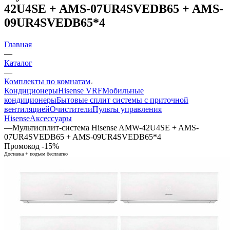
42U4SE + AMS-07UR4SVEDB65 + AMS-
09UR4SVEDB65*4
Главная
—
Каталог
—
Комплекты по комнатам
Кондиционеры
Hisense VRF
Мобильные
кондиционеры
Бытовые сплит системы с приточной
вентиляцией
Очистители
Пульты управления
Hisense
Аксессуары
—
Мультисплит-система Hisense AMW-42U4SE + AMS-
07UR4SVEDB65 + AMS-09UR4SVEDB65*4
Промокод -15%
Доставка + подъем бесплатно