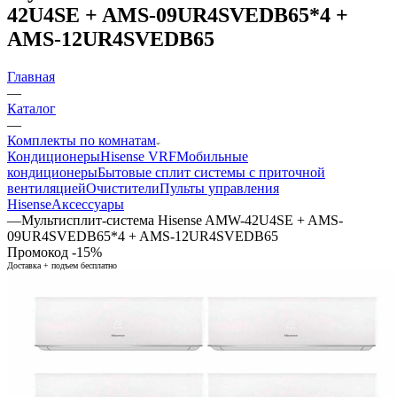
42U4SE + AMS-09UR4SVEDB65*4 +
AMS-12UR4SVEDB65
Главная
—
Каталог
—
Комплекты по комнатам
Кондиционеры
Hisense VRF
Мобильные
кондиционеры
Бытовые сплит системы с приточной
вентиляцией
Очистители
Пульты управления
Hisense
Аксессуары
—
Мультисплит-система Hisense AMW-42U4SE + AMS-
09UR4SVEDB65*4 + AMS-12UR4SVEDB65
Промокод -15%
Доставка + подъем бесплатно