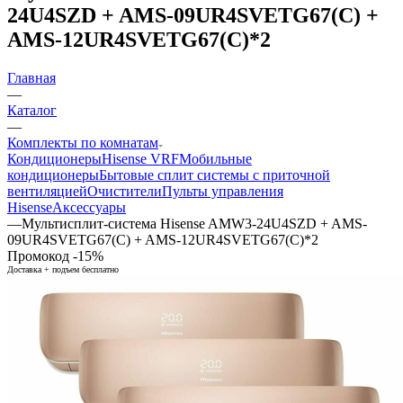
24U4SZD + AMS-09UR4SVETG67(C) +
AMS-12UR4SVETG67(C)*2
Главная
—
Каталог
—
Комплекты по комнатам
Кондиционеры
Hisense VRF
Мобильные
кондиционеры
Бытовые сплит системы с приточной
вентиляцией
Очистители
Пульты управления
Hisense
Аксессуары
—
Мультисплит-система Hisense AMW3-24U4SZD + AMS-
09UR4SVETG67(C) + AMS-12UR4SVETG67(C)*2
Промокод -15%
Доставка + подъем бесплатно