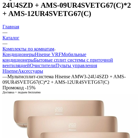
24U4SZD + AMS-09UR4SVETG67(C)*2
+ AMS-12UR4SVETG67(C)
Главная
—
Каталог
—
Комплекты по комнатам
Кондиционеры
Hisense VRF
Мобильные
кондиционеры
Бытовые сплит системы с приточной
вентиляцией
Очистители
Пульты управления
Hisense
Аксессуары
—
Мультисплит-система Hisense AMW3-24U4SZD + AMS-
09UR4SVETG67(C)*2 + AMS-12UR4SVETG67(C)
Промокод -15%
Доставка + подъем бесплатно