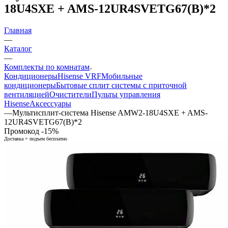
18U4SXE + AMS-12UR4SVETG67(B)*2
Главная
—
Каталог
—
Комплекты по комнатам
Кондиционеры
Hisense VRF
Мобильные
кондиционеры
Бытовые сплит системы с приточной
вентиляцией
Очистители
Пульты управления
Hisense
Аксессуары
—
Мультисплит-система Hisense AMW2-18U4SXE + AMS-
12UR4SVETG67(B)*2
Промокод -15%
Доставка + подъем бесплатно