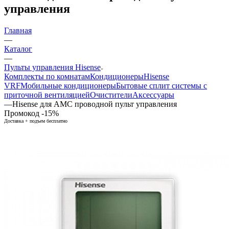
управления
Главная
—
Каталог
—
Пульты управления Hisense
Комплекты по комнатам
Кондиционеры
Hisense
VRF
Мобильные кондиционеры
Бытовые сплит системы с
приточной вентиляцией
Очистители
Аксессуары
—
Hisense для АМС проводной пульт управления
Промокод -15%
Доставка + подъем бесплатно