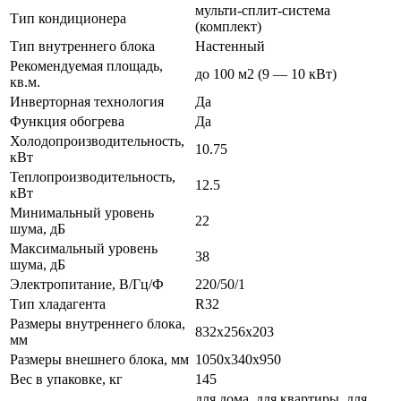
мульти-сплит-система
Тип кондиционера
(комплект)
Тип внутреннего блока
Настенный
Рекомендуемая площадь,
до 100 м2 (9 — 10 кВт)
кв.м.
Инверторная технология
Да
Функция обогрева
Да
Холодопроизводительность,
10.75
кВт
Теплопроизводительность,
12.5
кВт
Минимальный уровень
22
шума, дБ
Максимальный уровень
38
шума, дБ
Электропитание, В/Гц/Ф
220/50/1
Тип хладагента
R32
Размеры внутреннего блока,
832x256x203
мм
Размеры внешнего блока, мм
1050x340x950
Вес в упаковке, кг
145
для дома, для квартиры, для