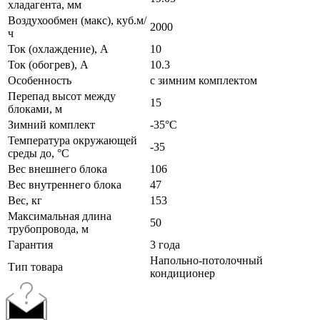
хладагента, мм
Воздухообмен (макс), куб.м/
2000
ч
Ток (охлаждение), А
10
Ток (обогрев), А
10.3
Особенность
с зимним комплектом
Перепад высот между
15
блоками, м
Зимний комплект
-35°C
Температура окружающей
-35
среды до, °C
Вес внешнего блока
106
Вес внутреннего блока
47
Вес, кг
153
Максимальная длина
50
трубопровода, м
Гарантия
3 года
Напольно-потолочный
Тип товара
кондиционер