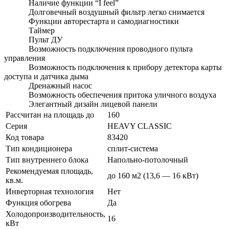
Наличие функции “I feel”
Долговечный воздушный фильтр легко снимается
Функции авторестарта и самодиагностики
Таймер
Пульт ДУ
Возможность подключения проводного пульта
управления
Возможность подключения к прибору детектора карты
доступа и датчика дыма
Дренажный насос
Возможность обеспечения притока уличного воздуха
Элегантный дизайн лицевой панели
Рассчитан на площадь до
160
Серия
HEAVY CLASSIC
Код товара
83420
Тип кондиционера
сплит-система
Тип внутреннего блока
Напольно-потолочный
Рекомендуемая площадь,
до 160 м2 (13,6 — 16 кВт)
кв.м.
Инверторная технология
Нет
Функция обогрева
Да
Холодопроизводительность,
16
кВт