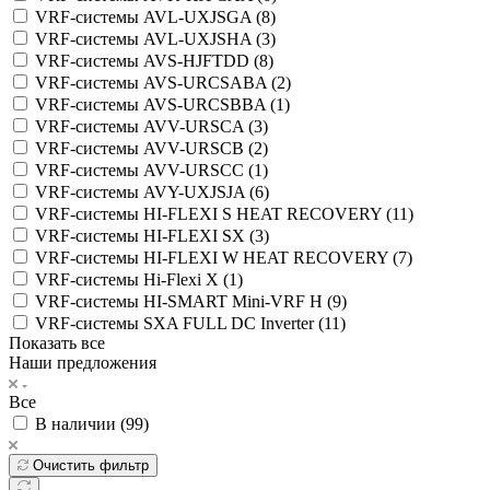
VRF-системы AVL-UXJSGA (
8
)
VRF-системы AVL-UXJSHA (
3
)
VRF-системы AVS-HJFTDD (
8
)
VRF-системы AVS-URCSABA (
2
)
VRF-системы AVS-URCSBBA (
1
)
VRF-системы AVV-URSCA (
3
)
VRF-системы AVV-URSCB (
2
)
VRF-системы AVV-URSCC (
1
)
VRF-системы AVY-UXJSJA (
6
)
VRF-системы HI-FLEXI S HEAT RECOVERY (
11
)
VRF-системы HI-FLEXI SX (
3
)
VRF-системы HI-FLEXI W HEAT RECOVERY (
7
)
VRF-системы Hi-Flexi X (
1
)
VRF-системы HI-SMART Mini-VRF H (
9
)
VRF-системы SХA FULL DC Inverter (
11
)
Показать все
Наши предложения
Все
В наличии (
99
)
Очистить фильтр