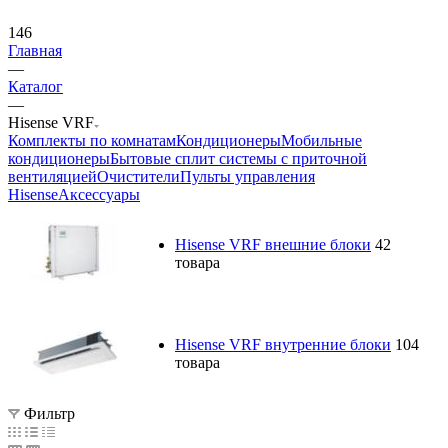
146
Главная
—
Каталог
—
Hisense VRF
Комплекты по комнатам
Кондиционеры
Мобильные
кондиционеры
Бытовые сплит системы с приточной
вентиляцией
Очистители
Пульты управления
Hisense
Аксессуары
Hisense VRF внешние блоки
42
товара
Hisense VRF внутренние блоки
104
товара
Фильтр