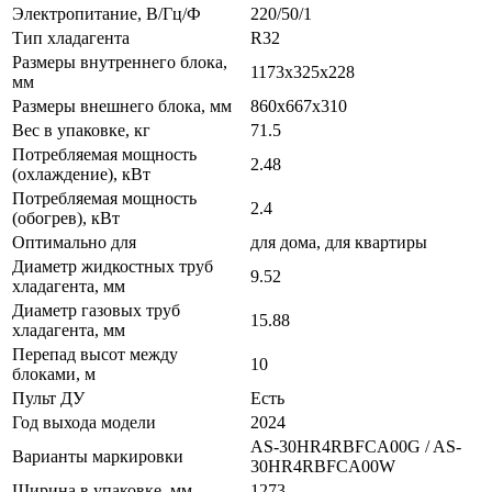
Электропитание, В/Гц/Ф
220/50/1
Тип хладагента
R32
Размеры внутреннего блока,
1173x325x228
мм
Размеры внешнего блока, мм
860x667x310
Вес в упаковке, кг
71.5
Потребляемая мощность
2.48
(охлаждение), кВт
Потребляемая мощность
2.4
(обогрев), кВт
Оптимально для
для дома, для квартиры
Диаметр жидкостных труб
9.52
хладагента, мм
Диаметр газовых труб
15.88
хладагента, мм
Перепад высот между
10
блоками, м
Пульт ДУ
Есть
Год выхода модели
2024
AS-30HR4RBFCA00G / AS-
Варианты маркировки
30HR4RBFCA00W
Ширина в упаковке, мм
1273