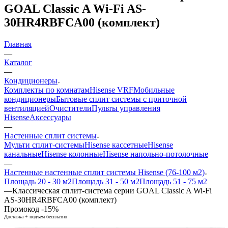
GOAL Classic A Wi-Fi AS-
30HR4RBFCA00 (комплект)
Главная
—
Каталог
—
Кондиционеры
Комплекты по комнатам
Hisense VRF
Мобильные
кондиционеры
Бытовые сплит системы с приточной
вентиляцией
Очистители
Пульты управления
Hisense
Аксессуары
—
Настенные сплит системы
Мульти сплит-системы
Hisense кассетные
Hisense
канальные
Hisense колонные
Hisense напольно-потолочные
—
Настенные настенные сплит системы Hisense (76-100 м2)
Площадь 20 - 30 м2
Площадь 31 - 50 м2
Площадь 51 - 75 м2
—
Классическая сплит-система серии GOAL Classic A Wi-Fi
AS-30HR4RBFCA00 (комплект)
Промокод -15%
Доставка + подъем бесплатно