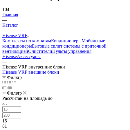
104
Главная
—
Каталог
—
Hisense VRF
Комплекты по комнатам
Кондиционеры
Мобильные
кондиционеры
Бытовые сплит системы с приточной
вентиляцией
Очистители
Пульты управления
Hisense
Аксессуары
—
Hisense VRF внутренние блоки
Hisense VRF внешние блоки
Фильтр
Фильтр
Рассчитан на площадь до
15
81