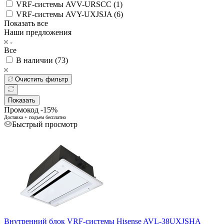
VRF-системы AVV-URSCC (
1
)
VRF-системы AVY-UXJSJA (
6
)
Показать все
Наши предложения
Все
В наличии (
73
)
Очистить фильтр
Показать
Промокод -15%
Доставка + подъем бесплатно
Быстрый просмотр
Внутренний блок VRF-системы Hisense AVL-38UXJSHA