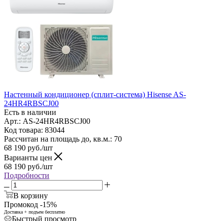
Настенный кондиционер (сплит-система) Hisense AS-
24HR4RBSCJ00
Есть в наличии
Арт.: AS-24HR4RBSCJ00
Код товара: 83044
Рассчитан на площадь до, кв.м.: 70
68 190
руб.
/шт
Варианты цен
68 190
руб.
/шт
Подробности
В корзину
Промокод -15%
Доставка + подъем бесплатно
Быстрый просмотр