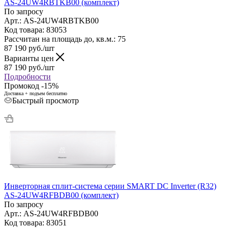
AS-24UW4RBTKB00 (комплект)
По запросу
Арт.: AS-24UW4RBTKB00
Код товара: 83053
Рассчитан на площадь до, кв.м.: 75
87 190
руб.
/шт
Варианты цен
87 190
руб.
/шт
Подробности
Промокод -15%
Доставка + подъем бесплатно
Быстрый просмотр
Инверторная сплит-система серии SMART DC Inverter (R32)
AS-24UW4RFBDB00 (комплект)
По запросу
Арт.: AS-24UW4RFBDB00
Код товара: 83051