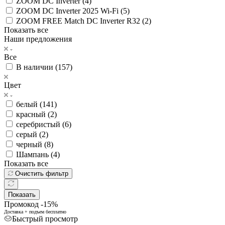
ZOOM DC Inverter (
4
)
ZOOM DC Inverter 2025 Wi-Fi (
5
)
ZOOM FREE Match DC Inverter R32 (
2
)
Показать все
Наши предложения
Все
В наличии (
157
)
Цвет
белый (
141
)
красный (
2
)
серебристый (
6
)
серый (
2
)
черный (
8
)
Шампань (
4
)
Показать все
Очистить фильтр
Показать
Промокод -15%
Доставка + подъем бесплатно
Быстрый просмотр