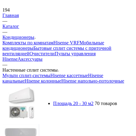
194
Главная
—
Каталог
—
Кондиционеры
Комплекты по комнатам
Hisense VRF
Мобильные
кондиционеры
Бытовые сплит системы с приточной
вентиляцией
Очистители
Пульты управления
Hisense
Аксессуары
—
Настенные сплит системы
Мульти сплит-системы
Hisense кассетные
Hisense
канальные
Hisense колонные
Hisense напольно-потолочные
Площадь 20 - 30 м2
70 товаров