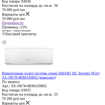
Код товара: 83036
Рассчитан на площадь до, кв.м.: 56
70 090
руб.
/шт
Варианты цен
70 090
руб.
/шт
Подробности
Промокод -15%
Доставка + подъем бесплатно
Быстрый просмотр
Инверторная сплит-система серии SMART DC Inverter (R32)
AS-18UW4RMADB02 (комплект)
По запросу
Арт.: AS-18UW4RMADB02
Код товара: 83035
Рассчитан на площадь до, кв.м.: 55
70 200
руб.
/шт
Варианты цен